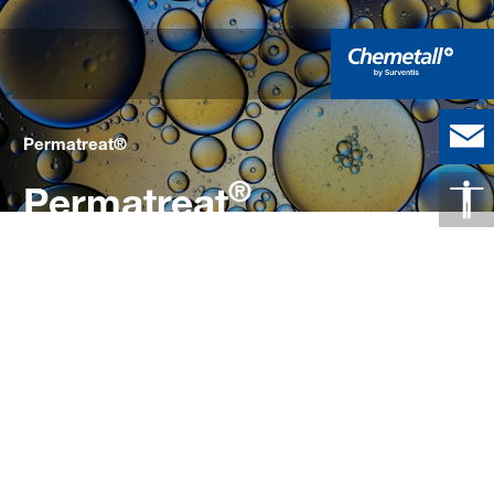
Permatreat®
®
Permatreat
Die bewährte Wahl für eine
fortschrittliche, chromfreie
Vorbehandlung von Aluminium und
verzinkten Metallsubstraten